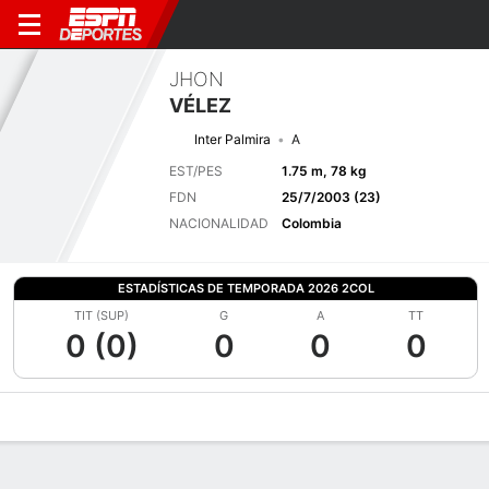
JHON
VÉLEZ
Inter Palmira
A
EST/PES
1.75 m, 78 kg
FDN
25/7/2003 (23)
NACIONALIDAD
Colombia
ESTADÍSTICAS DE TEMPORADA 2026 2COL
TIT (SUP)
G
A
TT
0 (0)
0
0
0
Perfil de Jugador
Bio
Noticias
Partidos
Estadísticas