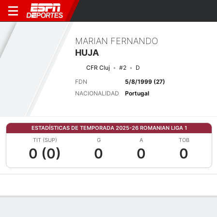
MARIAN FERNANDO
HUJA
CFR Cluj
#2
D
FDN
5/8/1999 (27)
NACIONALIDAD
Portugal
ESTADÍSTICAS DE TEMPORADA 2025-26 ROMANIAN LIGA 1
TIT (SUP)
G
A
TOB
0 (0)
0
0
0
Perfil de Jugador
Bio
Noticias
Partidos
Estadísticas