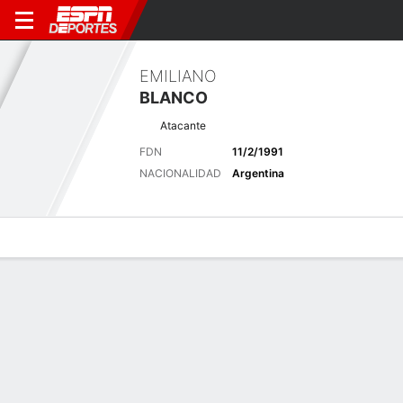
EMILIANO
BLANCO
Atacante
FDN
11/2/1991
NACIONALIDAD
Argentina
Perfil de Jugador
Bio
Noticias
Partidos
Estadísticas
Últimas noticias
Ver Todo