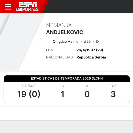
NEMANJA
ANDJELKOVIC
Qingdao Hainiu
#26
D
FDN
26/4/1997 (29)
NACIONALIDAD
República Serbia
ESTADÍSTICAS DE TEMPORADA 2026 SLCHN
TIT (SUP)
G
A
TOB
19 (0)
1
0
3
Perfil de Jugador
Bio
Noticias
Partidos
Estadísticas