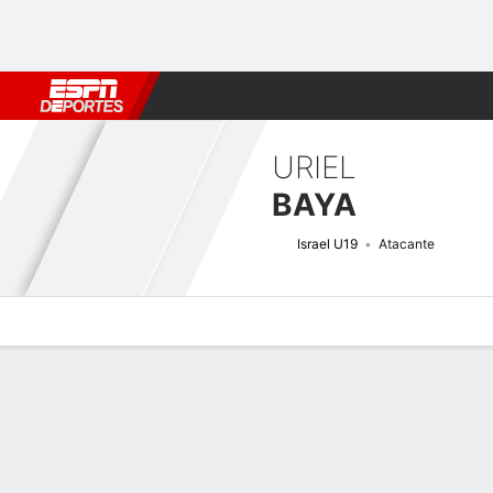
Fútbol
MLB
F. Americano
Básquetbol
WNBA
F1
Boxe
URIEL
BAYA
Israel U19
Atacante
Perfil de Jugador
Bio
Noticias
Partidos
Estadísticas