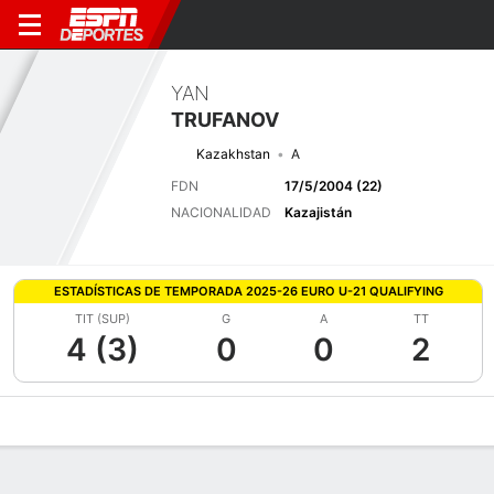
YAN
TRUFANOV
Kazakhstan
A
FDN
17/5/2004 (22)
NACIONALIDAD
Kazajistán
ESTADÍSTICAS DE TEMPORADA 2025-26 EURO U-21 QUALIFYING
TIT (SUP)
G
A
TT
4 (3)
0
0
2
Perfil de Jugador
Bio
Noticias
Partidos
Estadísticas