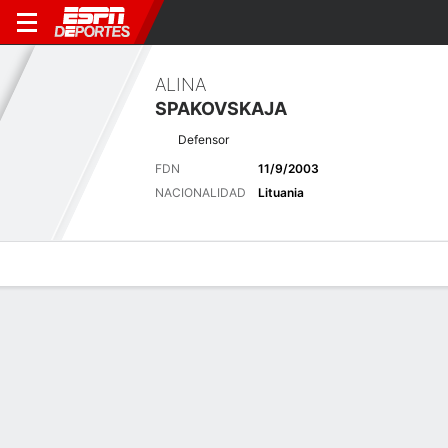
ALINA
SPAKOVSKAJA
Defensor
FDN
11/9/2003
NACIONALIDAD
Lituania
Perfil de Jugador
Bio
Noticias
Partidos
Estadísticas
Últimas noticias
Ver Todo