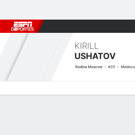
Fútbol
MLB
F. Americano
Básquetbol
WNBA
F1
Boxe
KIRILL
USHATOV
Rodina Moscow
#23
Medioca
Perfil de Jugador
Bio
Noticias
Partidos
Estadísticas