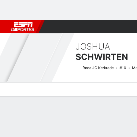
Fútbol
MLB
F. Americano
Básquetbol
WNBA
F1
Boxe
JOSHUA
SCHWIRTEN
Roda JC Kerkrade
#10
Me
Perfil de Jugador
Bio
Noticias
Partidos
Estadísticas