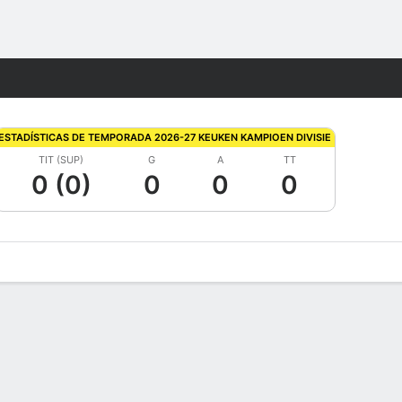
Watch
Juegos
ESTADÍSTICAS DE TEMPORADA 2026-27 KEUKEN KAMPIOEN DIVISIE
TIT (SUP)
G
A
TT
0 (0)
0
0
0