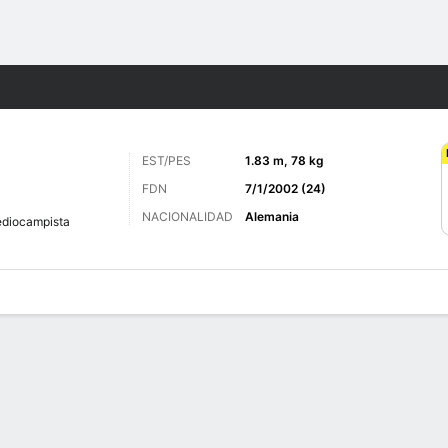
o
Más Deportes
EST/PES
1.83 m, 78 kg
FDN
7/1/2002 (24)
NACIONALIDAD
Alemania
diocampista