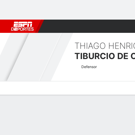
Fútbol
MLB
F. Americano
Básquetbol
WNBA
F1
Boxe
THIAGO HENR
TIBURCIO DE 
Defensor
Perfil de Jugador
Bio
Noticias
Partidos
Estadísticas