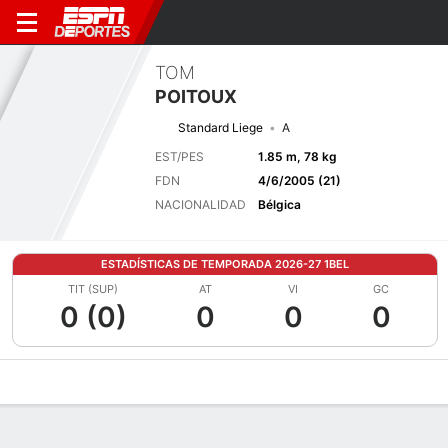
TOM
POITOUX
Standard Liege
A
EST/PES
1.85 m, 78 kg
FDN
4/6/2005 (21)
NACIONALIDAD
Bélgica
ESTADÍSTICAS DE TEMPORADA 2026-27 1BEL
TIT (SUP)
AT
VI
GC
0 (0)
0
0
0
Perfil de Jugador
Bio
Noticias
Partidos
Estadísticas