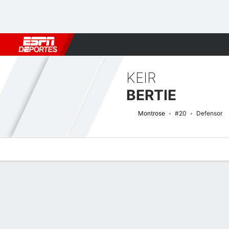
Fútbol
MLB
F. Americano
Básquetbol
WNBA
F1
Boxe
KEIR
BERTIE
Montrose
#20
Defensor
Perfil de Jugador
Bio
Noticias
Partidos
Estadísticas