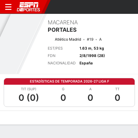
MACARENA
PORTALES
Atlético Madrid
#19
A
EST/PES
1.63 m, 53 kg
FDN
2/8/1998 (28)
NACIONALIDAD
España
ESTADÍSTICAS DE TEMPORADA 2026-27 LIGA F
TIT (SUP)
G
A
TT
0 (0)
0
0
0
Perfil de Jugador
Bio
Noticias
Partidos
Estadísticas