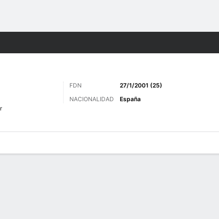
o
Más Deportes
FDN
27/1/2001 (25)
NACIONALIDAD
España
r