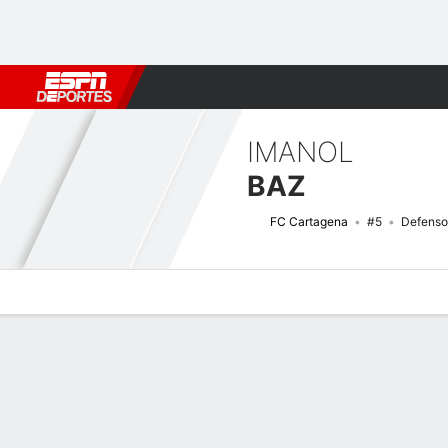
Fútbol
MLB
F. Americano
Básquetbol
WNBA
F1
Boxe
IMANOL
BAZ
FC Cartagena
#5
Defenso
Perfil de Jugador
Bio
Noticias
Partidos
Estadísticas