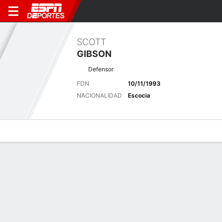
SCOTT
GIBSON
Defensor
FDN
10/11/1993
NACIONALIDAD
Escocia
Perfil de Jugador
Bio
Noticias
Partidos
Estadísticas
Últimas noticias
Ver Todo