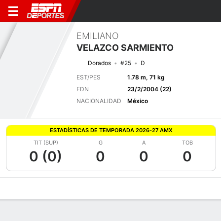
EMILIANO
VELAZCO SARMIENTO
Dorados
#25
D
EST/PES
1.78 m, 71 kg
FDN
23/2/2004 (22)
NACIONALIDAD
México
ESTADÍSTICAS DE TEMPORADA 2026-27 AMX
TIT (SUP)
G
A
TOB
0 (0)
0
0
0
Perfil de Jugador
Bio
Noticias
Partidos
Estadísticas