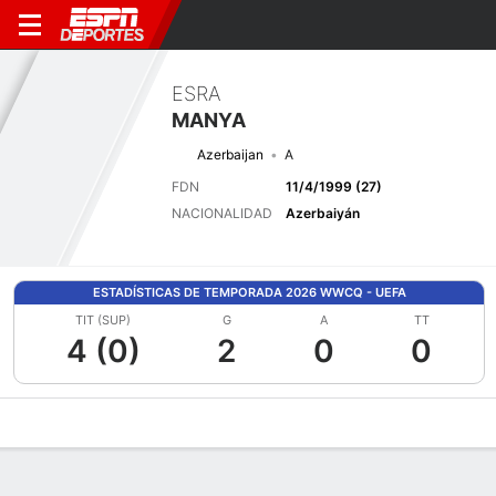
ESRA
MANYA
Azerbaijan
A
FDN
11/4/1999 (27)
NACIONALIDAD
Azerbaiyán
ESTADÍSTICAS DE TEMPORADA 2026 WWCQ - UEFA
TIT (SUP)
G
A
TT
4 (0)
2
0
0
Perfil de Jugador
Bio
Noticias
Partidos
Estadísticas