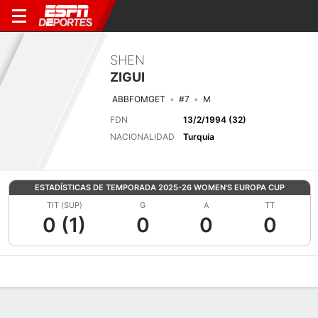
SHEN
ZIGUI
ABBFOMGET
#7
M
FDN
13/2/1994 (32)
NACIONALIDAD
Turquía
ESTADÍSTICAS DE TEMPORADA 2025-26 WOMEN'S EUROPA CUP
TIT (SUP)
G
A
TT
0 (1)
0
0
0
Perfil de Jugador
Bio
Noticias
Partidos
Estadísticas