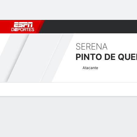
Fútbol
MLB
F. Americano
Básquetbol
WNBA
F1
Boxe
SERENA
PINTO DE QUE
Atacante
Perfil de Jugador
Bio
Noticias
Partidos
Estadísticas