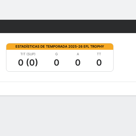
Watch
Juegos
ESTADÍSTICAS DE TEMPORADA 2025-26 EFL TROPHY
TIT (SUP)
G
A
TT
0 (0)
0
0
0