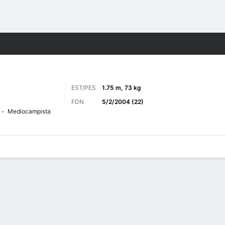
o
Más Deportes
EST/PES
1.75 m, 73 kg
FDN
5/2/2004 (22)
Mediocampista