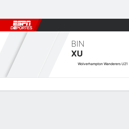
Fútbol
MLB
F. Americano
Básquetbol
WNBA
F1
Boxe
BIN
XU
Wolverhampton Wanderers U21
Perfil de Jugador
Bio
Noticias
Partidos
Estadísticas