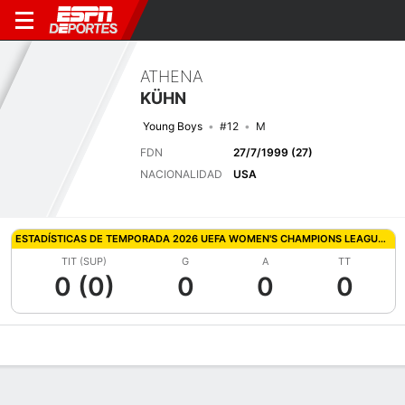
ATHENA
KÜHN
Young Boys
#12
M
FDN
27/7/1999 (27)
NACIONALIDAD
USA
ESTADÍSTICAS DE TEMPORADA 2026 UEFA WOMEN'S CHAMPIONS LEAGUE QUALIFYING
TIT (SUP)
G
A
TT
0 (0)
0
0
0
Perfil de Jugador
Bio
Noticias
Partidos
Estadísticas