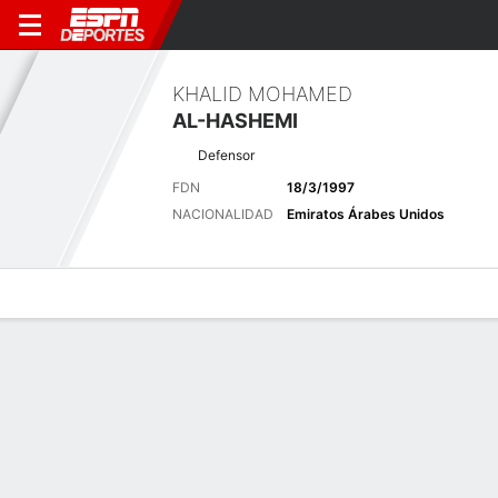
KHALID MOHAMED
AL-HASHEMI
Defensor
FDN
18/3/1997
NACIONALIDAD
Emiratos Árabes Unidos
Perfil de Jugador
Bio
Noticias
Partidos
Estadísticas
Últimas noticias
Ver Todo