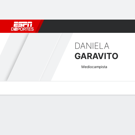
Fútbol
MLB
F. Americano
Básquetbol
WNBA
F1
Boxe
DANIELA
GARAVITO
Mediocampista
Perfil de Jugador
Bio
Noticias
Partidos
Estadísticas