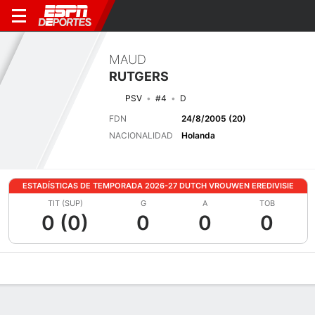
MAUD
RUTGERS
PSV
#4
D
FDN
24/8/2005 (20)
NACIONALIDAD
Holanda
ESTADÍSTICAS DE TEMPORADA 2026-27 DUTCH VROUWEN EREDIVISIE
TIT (SUP)
G
A
TOB
0 (0)
0
0
0
Perfil de Jugador
Bio
Noticias
Partidos
Estadísticas