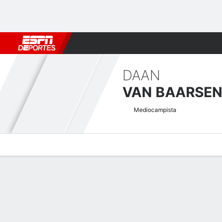
Fútbol
MLB
F. Americano
Básquetbol
WNBA
F1
Boxe
DAAN
VAN BAARSE
Mediocampista
Perfil de Jugador
Bio
Noticias
Partidos
Estadísticas
Atajos Dutch Tweede