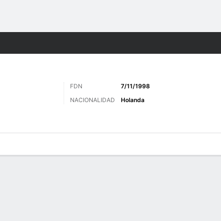
o
Más Deportes
FDN
7/11/1998
N
NACIONALIDAD
Holanda