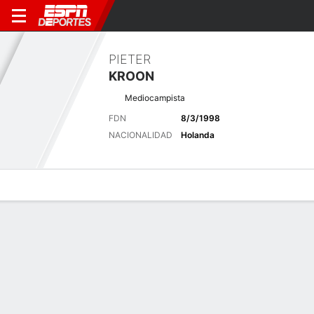
PIETER
KROON
Mediocampista
FDN
8/3/1998
NACIONALIDAD
Holanda
Perfil de Jugador
Bio
Noticias
Partidos
Estadísticas
Últimas noticias
Ver Todo