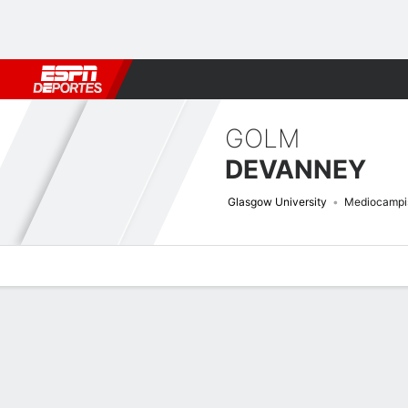
Fútbol
MLB
F. Americano
Básquetbol
WNBA
F1
Boxe
GOLM
DEVANNEY
Glasgow University
Mediocampi
Perfil de Jugador
Bio
Noticias
Partidos
Estadísticas