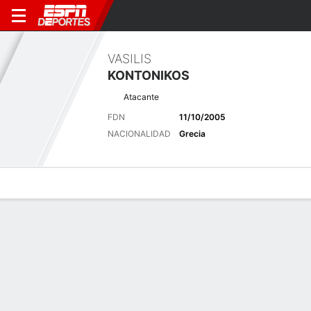
VASILIS
KONTONIKOS
Atacante
FDN
11/10/2005
NACIONALIDAD
Grecia
Perfil de Jugador
Bio
Noticias
Partidos
Estadísticas
Últimas noticias
Ver Todo