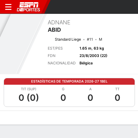
ADNANE
ABID
Standard Liege
#11
M
EST/PES
1.65 m, 63 kg
FDN
23/8/2003 (22)
NACIONALIDAD
Bélgica
ESTADÍSTICAS DE TEMPORADA 2026-27 1BEL
TIT (SUP)
G
A
TT
0 (0)
0
0
0
Perfil de Jugador
Bio
Noticias
Partidos
Estadísticas