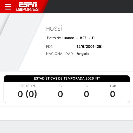
HOSSÍ
Petro de Luanda
#27
D
FDN
12/6/2001 (25)
NACIONALIDAD
Angola
ESTADÍSTICAS DE TEMPORADA 2026 INT
TIT (SUP)
G
A
TOB
0 (0)
0
0
0
Perfil de Jugador
Bio
Noticias
Partidos
Estadísticas