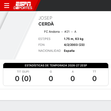
JOSEP
CERDÀ
FC Andorra
#21
A
EST/PES
1.75 m, 63 kg
FDN
4/2/2003 (23)
NACIONALIDAD
España
ESTADÍSTICAS DE TEMPORADA 2026-27 2ESP
TIT (SUP)
G
A
TT
0 (0)
0
0
0
Perfil de Jugador
Bio
Noticias
Partidos
Estadísticas