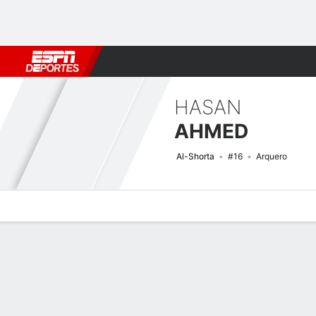
Fútbol
MLB
F. Americano
Básquetbol
WNBA
F1
Boxe
HASAN
AHMED
Al-Shorta
#16
Arquero
Perfil de Jugador
Bio
Noticias
Partidos
Estadísticas