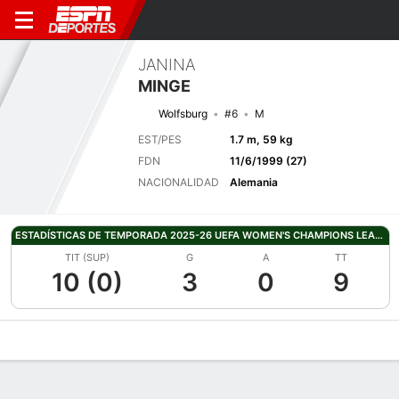
JANINA
MINGE
Wolfsburg
#6
M
EST/PES
1.7 m, 59 kg
FDN
11/6/1999 (27)
NACIONALIDAD
Alemania
ESTADÍSTICAS DE TEMPORADA 2025-26 UEFA WOMEN'S CHAMPIONS LEAGUE
TIT (SUP)
G
A
TT
10 (0)
3
0
9
Perfil de Jugador
Bio
Noticias
Partidos
Estadísticas