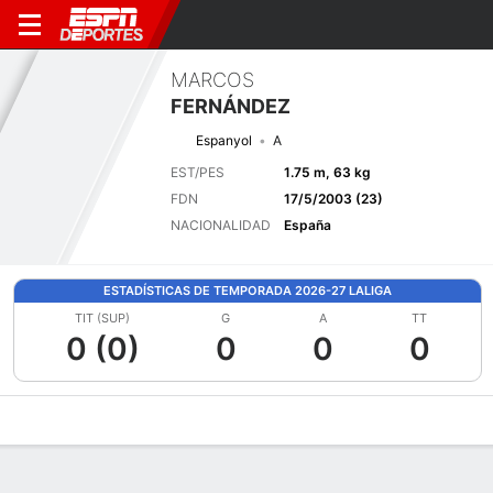
MARCOS
FERNÁNDEZ
Espanyol
A
EST/PES
1.75 m, 63 kg
FDN
17/5/2003 (23)
NACIONALIDAD
España
ESTADÍSTICAS DE TEMPORADA 2026-27 LALIGA
TIT (SUP)
G
A
TT
0 (0)
0
0
0
Perfil de Jugador
Bio
Noticias
Partidos
Estadísticas