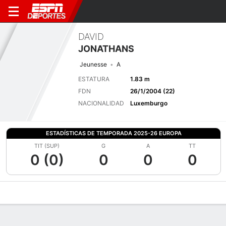
DAVID
JONATHANS
Jeunesse
A
ESTATURA
1.83 m
FDN
26/1/2004 (22)
NACIONALIDAD
Luxemburgo
ESTADÍSTICAS DE TEMPORADA 2025-26 EUROPA
TIT (SUP)
G
A
TT
0 (0)
0
0
0
Perfil de Jugador
Bio
Noticias
Partidos
Estadísticas