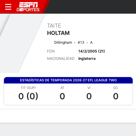
TAITE
HOLTAM
Gillingham
#13
A
FDN
14/2/2005 (21)
NACIONALIDAD
Inglaterra
ESTADÍSTICAS DE TEMPORADA 2026-27 EFL LEAGUE TWO
TIT (SUP)
AT
VI
GC
0 (0)
0
0
0
Perfil de Jugador
Bio
Noticias
Partidos
Estadísticas