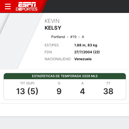
KEVIN
KELSY
Portland
#19
A
EST/PES
1.88 m, 83 kg
FDN
27/7/2004 (22)
NACIONALIDAD
Venezuela
ESTADÍSTICAS DE TEMPORADA 2026 MLS
TIT (SUP)
G
A
TT
13 (5)
9
4
38
Perfil de Jugador
Bio
Noticias
Partidos
Estadísticas