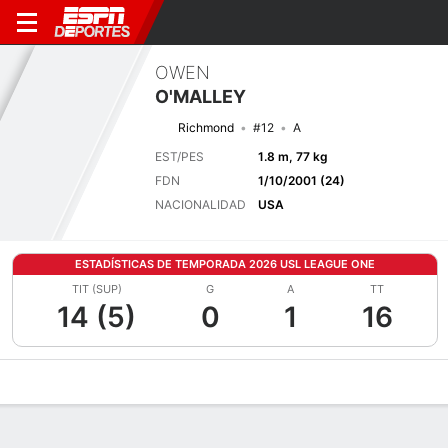
OWEN
O'MALLEY
Richmond
#12
A
EST/PES
1.8 m, 77 kg
FDN
1/10/2001 (24)
NACIONALIDAD
USA
ESTADÍSTICAS DE TEMPORADA 2026 USL LEAGUE ONE
TIT (SUP)
G
A
TT
14 (5)
0
1
16
Perfil de Jugador
Bio
Noticias
Partidos
Estadísticas