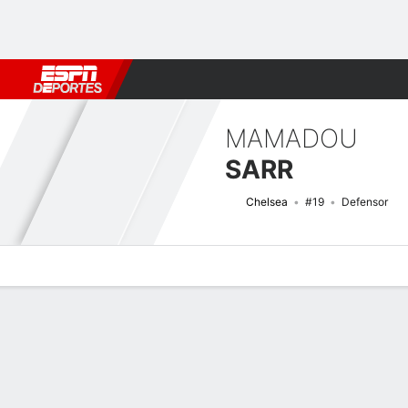
Fútbol
MLB
F. Americano
Básquetbol
WNBA
F1
Boxe
MAMADOU
SARR
Chelsea
#19
Defensor
Perfil de Jugador
Bio
Noticias
Partidos
Estadísticas