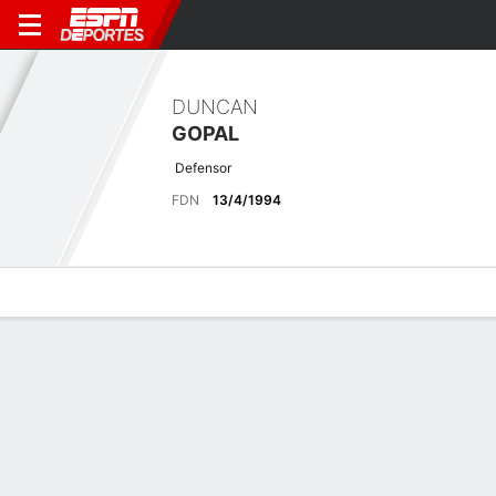
DUNCAN
GOPAL
Defensor
FDN
13/4/1994
Perfil de Jugador
Bio
Noticias
Partidos
Estadísticas
Últimas noticias
Ver Todo