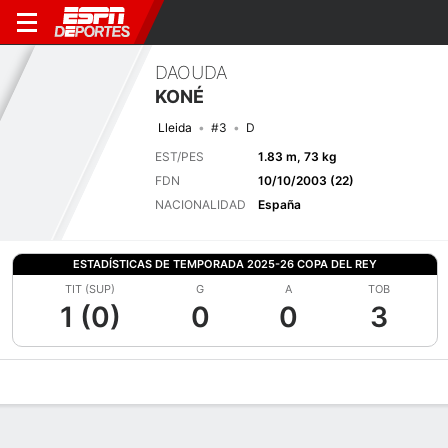
DAOUDA
KONÉ
Lleida
#3
D
EST/PES
1.83 m, 73 kg
FDN
10/10/2003 (22)
NACIONALIDAD
España
ESTADÍSTICAS DE TEMPORADA 2025-26 COPA DEL REY
TIT (SUP)
G
A
TOB
1 (0)
0
0
3
Perfil de Jugador
Bio
Noticias
Partidos
Estadísticas