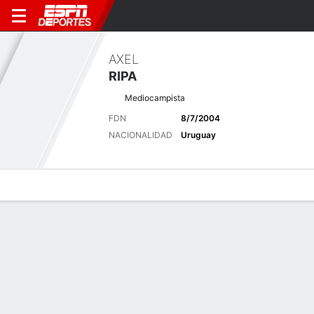
AXEL
RIPA
Mediocampista
FDN
8/7/2004
NACIONALIDAD
Uruguay
Perfil de Jugador
Bio
Noticias
Partidos
Estadísticas
Últimas noticias
Ver Todo