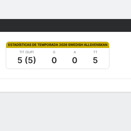
Watch
Juegos
ESTADÍSTICAS DE TEMPORADA 2026 SWEDISH ALLSVENSKAN
TIT (SUP)
G
A
TT
5 (5)
0
0
5