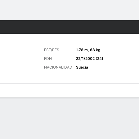
o
Más Deportes
EST/PES
1.78 m, 68 kg
FDN
22/1/2002 (24)
NACIONALIDAD
Suecia