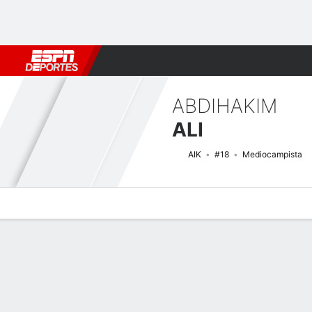
Fútbol
MLB
F. Americano
Básquetbol
WNBA
F1
Boxe
ABDIHAKIM
ALI
AIK
#18
Mediocampista
Perfil de Jugador
Bio
Noticias
Partidos
Estadísticas