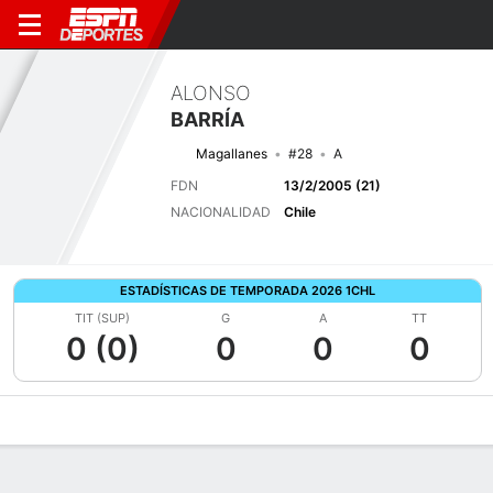
ALONSO
BARRÍA
Magallanes
#28
A
FDN
13/2/2005 (21)
NACIONALIDAD
Chile
ESTADÍSTICAS DE TEMPORADA 2026 1CHL
TIT (SUP)
G
A
TT
0 (0)
0
0
0
Perfil de Jugador
Bio
Noticias
Partidos
Estadísticas