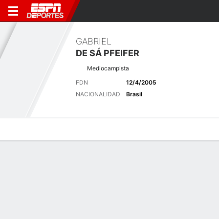
GABRIEL
DE SÁ PFEIFER
Mediocampista
FDN
12/4/2005
NACIONALIDAD
Brasil
Perfil de Jugador
Bio
Noticias
Partidos
Estadísticas
Últimas noticias
Ver Todo