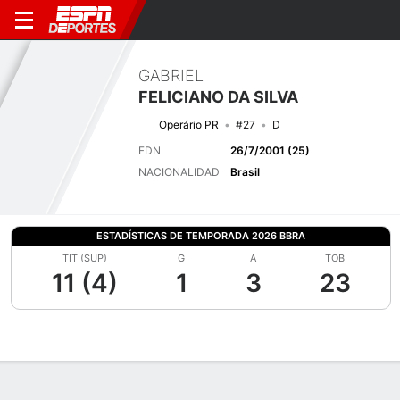
GABRIEL
FELICIANO DA SILVA
Operário PR
#27
D
FDN
26/7/2001 (25)
NACIONALIDAD
Brasil
ESTADÍSTICAS DE TEMPORADA 2026 BBRA
TIT (SUP)
G
A
TOB
11 (4)
1
3
23
Perfil de Jugador
Bio
Noticias
Partidos
Estadísticas