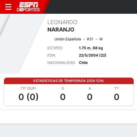
LEONARDO
NARANJO
Unión Española
#31
M
EST/PES
1.75 m, 68 kg
FDN
22/5/2004 (22)
NACIONALIDAD
Chile
ESTADÍSTICAS DE TEMPORADA 2026 1CHL
TIT (SUP)
G
A
TT
0 (0)
0
0
0
Perfil de Jugador
Bio
Noticias
Partidos
Estadísticas