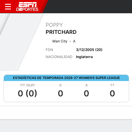
POPPY
PRITCHARD
Man City
A
FDN
3/12/2005 (20)
NACIONALIDAD
Inglaterra
ESTADÍSTICAS DE TEMPORADA 2026-27 WOMEN'S SUPER LEAGUE
TIT (SUP)
G
A
TT
0 (0)
0
0
0
Perfil de Jugador
Bio
Noticias
Partidos
Estadísticas