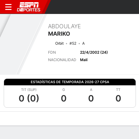
ABDOULAYE
MARIKO
Orbit
#52
A
FDN
22/4/2002 (24)
NACIONALIDAD
Malí
ESTADÍSTICAS DE TEMPORADA 2026-27 CPSA
TIT (SUP)
G
A
TT
0 (0)
0
0
0
Perfil de Jugador
Bio
Noticias
Partidos
Estadísticas