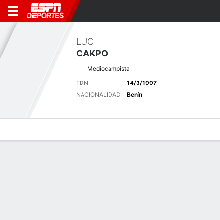
LUC
CAKPO
Mediocampista
FDN
14/3/1997
NACIONALIDAD
Benín
Perfil de Jugador
Bio
Noticias
Partidos
Estadísticas
Últimas noticias
Ver Todo